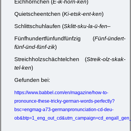
Eichhörnchen (
E-ik-horn-ken
)
Quietscheentchen (
Ki-etsk-ent-ken
)
Schlittschuhlaufen (
Sklitt-sku-la-ü-fen
–
Fünfhundertfünfundfünfzig (
Fünf-ündert-
fünf-ünd-fünf-zik
)
Streichholzschächtelchen (
Streik-olz-skak-
tel-ken
)
Gefunden bei:
https://www.babbel.com/en/magazine/how-to-
pronounce-these-tricky-german-words-perfectly?
bsc=engmag-a73-germanpronunciation-cd-deu-
ob&btp=1_eng_out_cd&utm_campaign=cd_engall_gen