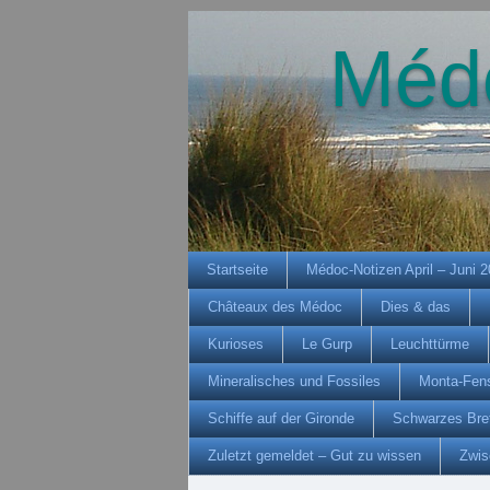
Méd
Startseite
Médoc-Notizen April – Juni 
Châteaux des Médoc
Dies & das
Kurioses
Le Gurp
Leuchttürme
Mineralisches und Fossiles
Monta-Fens
Schiffe auf der Gironde
Schwarzes Bre
Zuletzt gemeldet – Gut zu wissen
Zwis