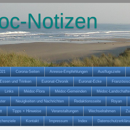
oc-Notizen
2021
Corona-Seiten
Anreise-Empfehlungen
Ausflugsziele
Essen und Trinken
Euronat-Chronik
Euronat-Ecke
Französis
Links
Médoc-Flora
Médoc-Gemeinden
Médoc-Landschafte
ter
Neuigkeiten und Nachrichten
Redaktionsseite
Royan
tt
Tipps + Hinweise
Veranstaltungen
Wechselrahmen
Zu
chenziele
Kontakt
Impressum
Index
Datenschutzerklär