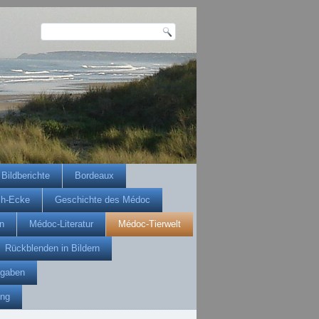
Bildberichte
Bordeaux
ch-Ecke
Geschichte des Médoc
n
Médoc-Literatur
Médoc-Tierwelt
Rückblenden in Bildern
gaben
ung