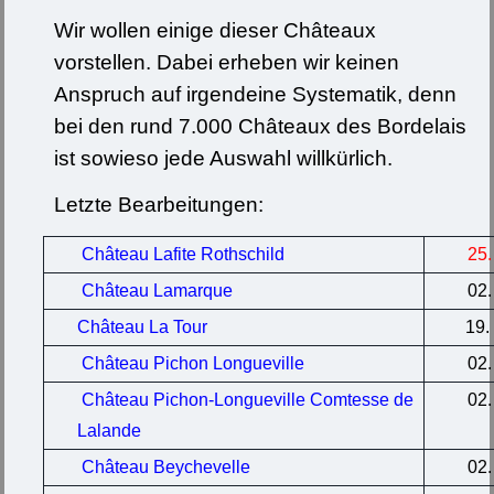
Wir wollen einige dieser Châteaux
vorstellen. Dabei erheben wir keinen
Anspruch auf irgendeine Systematik, denn
bei den rund 7.000 Châteaux des Bordelais
ist sowieso jede Auswahl willkürlich.
Letzte Bearbeitungen:
Château Lafite Rothschild
25.
Château Lamarque
02.
Château La Tour
19.
Château Pichon Longueville
02.
Château Pichon-Longueville Comtesse de
02.
Lalande
Château Beychevelle
02.