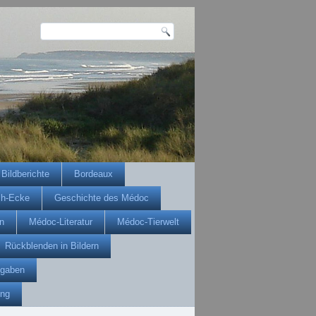
Bildberichte
Bordeaux
ch-Ecke
Geschichte des Médoc
n
Médoc-Literatur
Médoc-Tierwelt
Rückblenden in Bildern
gaben
ung