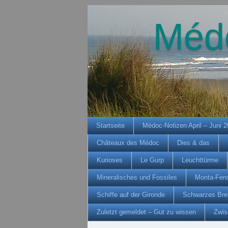
Méd
Startseite
Médoc-Notizen April – Juni 
Châteaux des Médoc
Dies & das
Kurioses
Le Gurp
Leuchttürme
Mineralisches und Fossiles
Monta-Fens
Schiffe auf der Gironde
Schwarzes Bre
Zuletzt gemeldet – Gut zu wissen
Zwis