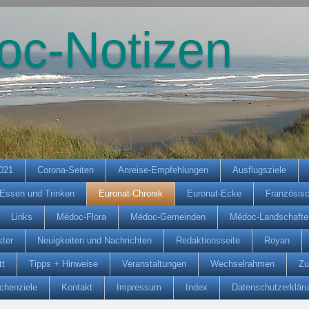
oc-Notizen
2021
Corona-Seiten
Anreise-Empfehlungen
Ausflugsziele
Essen und Trinken
Euronat-Chronik
Euronat-Ecke
Französis
Links
Médoc-Flora
Médoc-Gemeinden
Médoc-Landschafte
ter
Neuigkeiten und Nachrichten
Redaktionsseite
Royan
tt
Tipps + Hinweise
Veranstaltungen
Wechselrahmen
Zu
chenziele
Kontakt
Impressum
Index
Datenschutzerklär