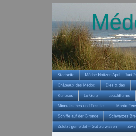
Méd
Startseite
Médoc-Notizen April – Juni 
Châteaux des Médoc
Dies & das
Kurioses
Le Gurp
Leuchttürme
Mineralisches und Fossiles
Monta-Fens
Schiffe auf der Gironde
Schwarzes Bre
Zuletzt gemeldet – Gut zu wissen
Zwis