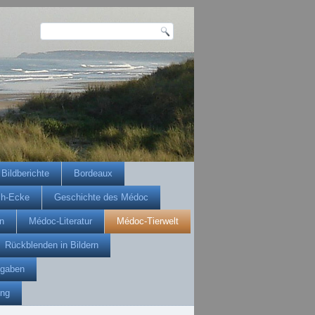
Bildberichte
Bordeaux
ch-Ecke
Geschichte des Médoc
n
Médoc-Literatur
Médoc-Tierwelt
Rückblenden in Bildern
gaben
ung