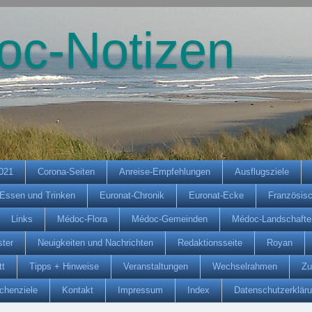
oc-Notizen
2021
Corona-Seiten
Anreise-Empfehlungen
Ausflugsziele
Essen und Trinken
Euronat-Chronik
Euronat-Ecke
Französis
Links
Médoc-Flora
Médoc-Gemeinden
Médoc-Landschafte
ter
Neuigkeiten und Nachrichten
Redaktionsseite
Royan
tt
Tipps + Hinweise
Veranstaltungen
Wechselrahmen
Zu
chenziele
Kontakt
Impressum
Index
Datenschutzerklär