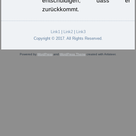
entschuldigen, dass er
zurückkommt.
Link1
|
Link2
|
Link3
Copyright © 2017. All Rights Reserved.
Powered by
WordPress
and
WordPress Theme
created with Artisteer.