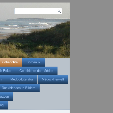
Bildberichte
Bordeaux
ch-Ecke
Geschichte des Médoc
n
Médoc-Literatur
Médoc-Tierwelt
Rückblenden in Bildern
gaben
ung