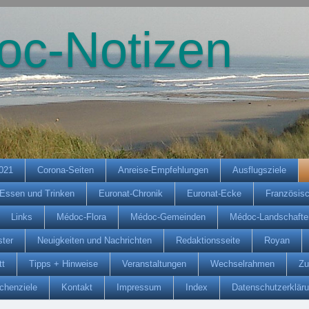
oc-Notizen
2021
Corona-Seiten
Anreise-Empfehlungen
Ausflugsziele
Essen und Trinken
Euronat-Chronik
Euronat-Ecke
Französis
Links
Médoc-Flora
Médoc-Gemeinden
Médoc-Landschafte
ter
Neuigkeiten und Nachrichten
Redaktionsseite
Royan
tt
Tipps + Hinweise
Veranstaltungen
Wechselrahmen
Zu
chenziele
Kontakt
Impressum
Index
Datenschutzerklär