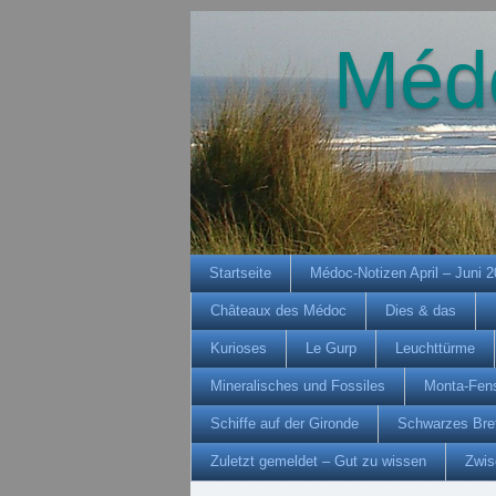
Méd
Startseite
Médoc-Notizen April – Juni 
Châteaux des Médoc
Dies & das
Kurioses
Le Gurp
Leuchttürme
Mineralisches und Fossiles
Monta-Fens
Schiffe auf der Gironde
Schwarzes Bre
Zuletzt gemeldet – Gut zu wissen
Zwis