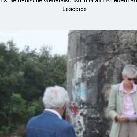
ts die deutsche Generalkonsulin Gräfin Roedern au
Lescorce