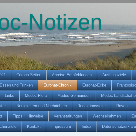
oc-Notizen
2021
Corona-Seiten
Anreise-Empfehlungen
Ausflugsziele
Essen und Trinken
Euronat-Chronik
Euronat-Ecke
Französis
Links
Médoc-Flora
Médoc-Gemeinden
Médoc-Landschafte
ter
Neuigkeiten und Nachrichten
Redaktionsseite
Royan
tt
Tipps + Hinweise
Veranstaltungen
Wechselrahmen
Zu
chenziele
Kontakt
Impressum
Index
Datenschutzerklär