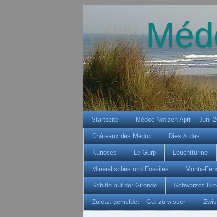
Méd
Startseite
Médoc-Notizen April – Juni 
Châteaux des Médoc
Dies & das
Kurioses
Le Gurp
Leuchttürme
Mineralisches und Fossiles
Monta-Fens
Schiffe auf der Gironde
Schwarzes Bre
Zuletzt gemeldet – Gut zu wissen
Zwis