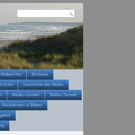
Bildberichte
Bordeaux
ch-Ecke
Geschichte des Médoc
n
Médoc-Literatur
Médoc-Tierwelt
Rückblenden in Bildern
gaben
ung