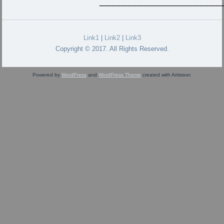
______________________
Link1
|
Link2
|
Link3
Copyright © 2017. All Rights Reserved.
Powered by
WordPress
and
WordPress Theme
created with Artisteer.