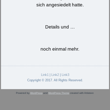
sich angesiedelt hatte.
Details und …
noch einmal mehr.
Link1
|
Link2
|
Link3
Copyright © 2017. All Rights Reserved.
Powered by
WordPress
and
WordPress Theme
created with Artisteer.